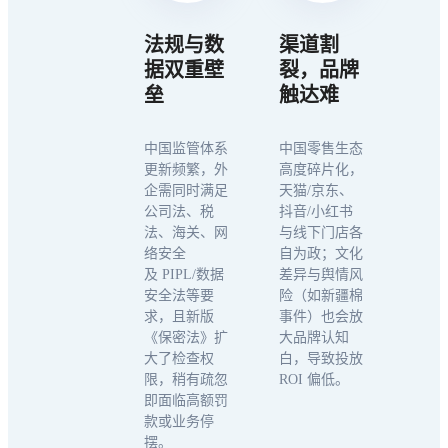
法规与数
渠道割
据双重壁
裂，品牌
垒
触达难
中国监管体系
中国零售生态
更新频繁，外
高度碎片化，
企需同时满足
天猫/京东、
公司法、税
抖音/小红书
法、海关、网
与线下门店各
络安全
自为政；文化
及 PIPL/数据
差异与舆情风
安全法等要
险（如新疆棉
求，且新版
事件）也会放
《保密法》扩
大品牌认知
大了检查权
白，导致投放
限，稍有疏忽
ROI 偏低。​
即面临高额罚
款或业务停
摆。