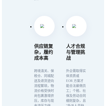
供应链复
人才合规
杂，履约
与管理挑
成本高
战
跨境清关、保
外企需取得实
税仓、同城配
体资质或
送及退货逆向
EOR 方案才
流程繁琐，物
能合法雇佣员
流价格受快时
工；个税、社
尚包裹激增挤
保及劳动合同
压，库存与现
细则复杂，且
金流压力倍
“外派人员缺