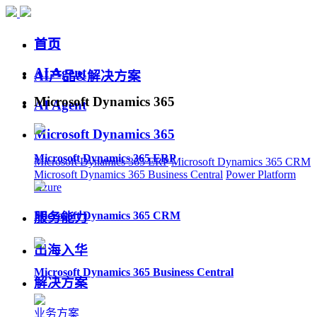
首页
首页
AI Agent
AI产品&解决方案
Microsoft Dynamics 365
AI Agent
Microsoft Dynamics 365
Microsoft Dynamics 365 ERP
Microsoft Dynamics 365 ERP
Microsoft Dynamics 365 CRM
Microsoft Dynamics 365 Business Central
Power Platform
Azure
Microsoft Dynamics 365 CRM
服务能力
出海入华
Microsoft Dynamics 365 Business Central
解决方案
业务方案