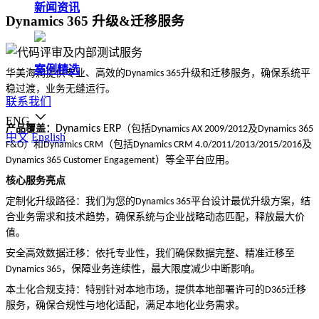
新闻资讯
Dynamics 365 升级&迁移服务
案例精选
华美海润提供专业、高效的
升级和迁移服务，确保系统平
Dynamics 365
稳过渡，业务无缝运行。
联系我们
ENG
产品覆盖：
Dynamics ERP
（包括
及
Dynamics AX 2009/2012
Dynamics 365
中文
English
）和
（包括
及
F&O
Dynamics CRM
Dynamics CRM 4.0/2011/2013/2015/2016
）等全平台应用。
Dynamics 365 Customer Engagement
核心服务亮点
定制化升级路径：我们为您的
平台设计最优升级方案，结
Dynamics 365
合业务需求和技术趋势，确保系统与企业战略动态匹配，释放最大价
值。
安全高效数据迁移：依托专业性，我们确保数据完整、精准迁移至
，保障业务连续性，最大限度减少中断影响。
Dynamics 365
本土化合规支持：特别针对本地市场，提供本地部署许可的
迁移
D365
服务，确保合规性与地化适配，满足本地化业务需求。