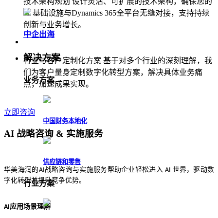
技术架构规划 设计灵活、可扩展的技术架构，确保您的
IT 基础设施与Dynamics 365全平台无缝对接，支持持续
创新与业务增长。
中企出海
解决方案
行业与客户定制化方案 基于对多个行业的深刻理解，我
们为客户量身定制数字化转型方案，解决具体业务痛
业务方案
点，加速成果实现。
立即咨询
中国财务本地化
AI 战略咨询 & 实施服务
供应链和零售
华美海润的
战略咨询与实施服务帮助企业轻松进入
世界，驱动数
AI
AI
字化转型并提升竞争优势。
行业方案
应用场景理解
AI