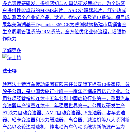
多光谱传感研发、多维感知与AI算法研发等能力，为全球客
户提供性能卓越的MEMS芯片、ASIC处理器芯片、红外热成
像与测温全产业链产品、激光、微波产品及光电系统。项目成
果华美海润基于Dynamics 365 CE为睿创微纳搭建市场销售全
生命周期管理系统CRM系统，全方位优化业务流程，增强协
作能力
了解更多
法士特
陕西法士特汽车传动集团有限责任公司旗下拥有10多家控、参
股子公司，是中国齿轮行业唯一一家年产销超百亿元企业。公
司各项经营指标连续十五年名列中国齿轮行业第一，重型汽车
变速器年产销量连续十二年稳居世界第一。公司以研发生产
AT液力自动变速器、AMT自动变速器、S变速器、客车变速
器、轻卡变速器和液力缓速器、离合器、减速机等八大系列新
产品以及轮边减速机、纯电动汽车传动系统等新能源产品为