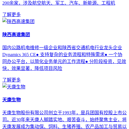
200余家，涉及航空航天、军工、汽车、新能源、工程机
了解更多
陕西高速集团
国内公路机电维修一级企业和陕西省交通机电行业龙头企业
Dynamics 365 CE● 支持复杂的业务流程和特殊需求● 一个协
同办公平台，以简化业务单元的工作流程● 分阶段投资，见效
快，效果显著，降低项目风险
了解更多
天康生物
天康生物股份有限公司创立于1993年，是兵团国有控股上市公
司。近30年来天康人脚踏实地、艰苦奋斗，始终聚焦主业，将
天康发展成为集动保、饲料、生猪养殖、农产品加工与贸易以